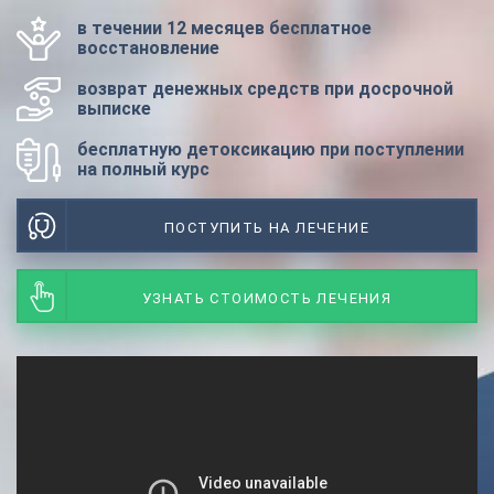
в течении 12 месяцев бесплатное
восстановление
возврат денежных средств при досрочной
выписке
бесплатную детоксикацию при поступлении
на полный курс
ПОСТУПИТЬ НА ЛЕЧЕНИЕ
УЗНАТЬ СТОИМОСТЬ ЛЕЧЕНИЯ