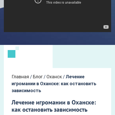
Главная
/
Блог
/
Оханск
/
Лечение
игромании в Оханске: как остановить
зависимость
Лечение игромании в Оханске:
как остановить зависимость