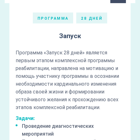
ПРОГРАММА
28 ДНЕЙ
Запуск
Программа «Запуск 28 дней» является
первым этапом комплексной программы
реабилитации, направлена на мотивацию и
помощь участнику программы в осознании
необходимости кардинального изменения
образа своей жизни и формировании
устойчивого желания к прохождению всех
этапов комплексной реабилитации.
Задачи:
Проведение диагностических
мероприятий