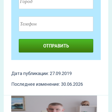
ОТПРАВИТЬ
Дата публикации: 27.09.2019
Последнее изменение: 30.06.2026