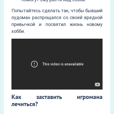
Попытайтесь сделать так, чтобы бывший
лудоман распрощался со своей вредной
привычкой и посвятил жизнь новому
хобби.
Как заставить игромана
лечиться?