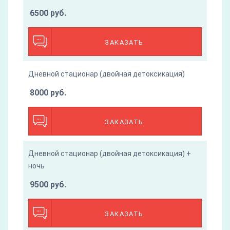
6500 руб.
ЗАКАЗАТЬ
Дневной стационар (двойная детоксикация)
8000 руб.
ЗАКАЗАТЬ
Дневной стационар (двойная детоксикация) +
ночь
9500 руб.
ЗАКАЗАТЬ