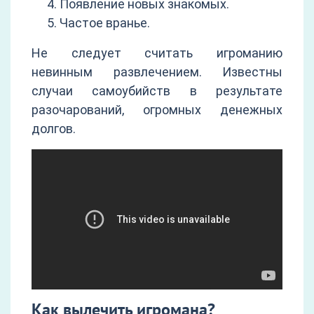
Появление новых знакомых.
Частое вранье.
Не следует считать игроманию
невинным развлечением. Известны
случаи самоубийств в результате
разочарований, огромных денежных
долгов.
Как вылечить игромана?