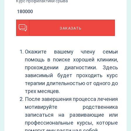
Курс профилактики срыва
180000
ЗАКАЗАТЬ
Окажите вашему члену семьи
помощь в поиске хорошей клиники,
прохождении диагностики. Здесь
зависимый будет проходить курс
терапии длительностью от одного до
трех месяцев.
После завершения процесса лечения
мотивируйте родственника
записаться на развивающие или
профессиональные курсы, которые
помогут ему расти над собой.