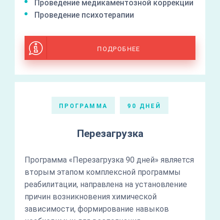
Проведение медикаментозной коррекции
Проведение психотерапии
ПОДРОБНЕЕ
ПРОГРАММА
90 ДНЕЙ
Перезагрузка
Программа «Перезагрузка 90 дней» является
вторым этапом комплексной программы
реабилитации, направлена на установление
причин возникновения химической
зависимости, формирование навыков