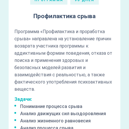
ПРОГРАММА
90 ДНЕЙ
Профилактика срыва
Программа «Профилактика и проработка
срыва» направлена на установление причин
возврата участника программы к
аддиктивным формам поведения, отказа от
поиска и применения здоровых и
безопасных моделей развития и
взаимодействия с реальностью, а также
фактического употребления психоактивных
веществ.
Задачи:
Понимание процесса срыва
Анализ движущих сил выздоровления
Анализ жизненного равновесия
Анализ процесса срыва