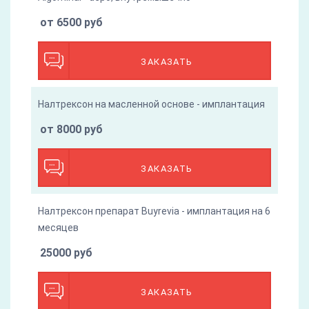
от 6500 руб
ЗАКАЗАТЬ
Налтрексон на масленной основе - имплантация
от 8000 руб
ЗАКАЗАТЬ
Налтрексон препарат Buyrevia - имплантация на 6
месяцев
25000 руб
ЗАКАЗАТЬ