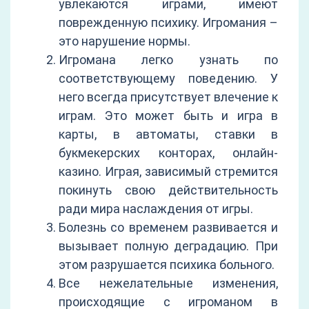
увлекаются играми, имеют
поврежденную психику. Игромания –
это нарушение нормы.
Игромана легко узнать по
соответствующему поведению. У
него всегда присутствует влечение к
играм. Это может быть и игра в
карты, в автоматы, ставки в
букмекерских конторах, онлайн-
казино. Играя, зависимый стремится
покинуть свою действительность
ради мира наслаждения от игры.
Болезнь со временем развивается и
вызывает полную деградацию. При
этом разрушается психика больного.
Все нежелательные изменения,
происходящие с игроманом в