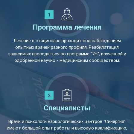
Программа лечения
Лечение в стационаре проходит под наблюдением
опытных врачей разного профиля. Реабилитация
зависимых проводиться по программе "7Н", изученной и
одобренной научно - медицинским сообществом.
Специалисты
Врачи и психологи наркологических центров "Синергия"
имеют большой опыт работы и высокую квалификацию,