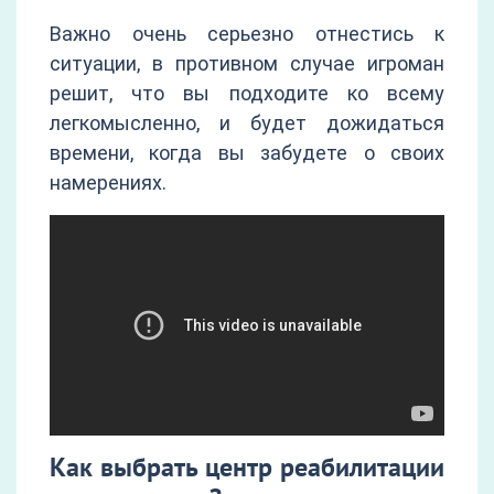
Важно очень серьезно отнестись к
ситуации, в противном случае игроман
решит, что вы подходите ко всему
легкомысленно, и будет дожидаться
времени, когда вы забудете о своих
намерениях.
Как выбрать центр реабилитации