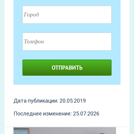
ОТПРАВИТЬ
Дата публикации: 20.05.2019
Последнее изменение: 25.07.2026