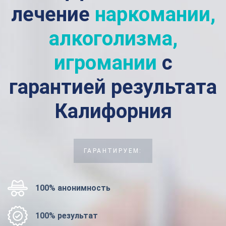
лечение
наркомании,
алкоголизма,
игромании
с
гарантией результата
Калифорния
ГАРАНТИРУЕМ:
100% анонимность
100% результат