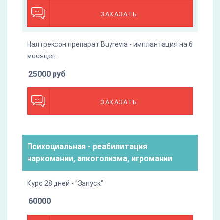
ЗАКАЗАТЬ
Налтрексон препарат Buyrevia - имплантация на 6
месяцев
25000 руб
ЗАКАЗАТЬ
Психоциальная - реабилитация
наркомании, алкоголизма, игромании
Курс 28 дней - "Запуск"
60000