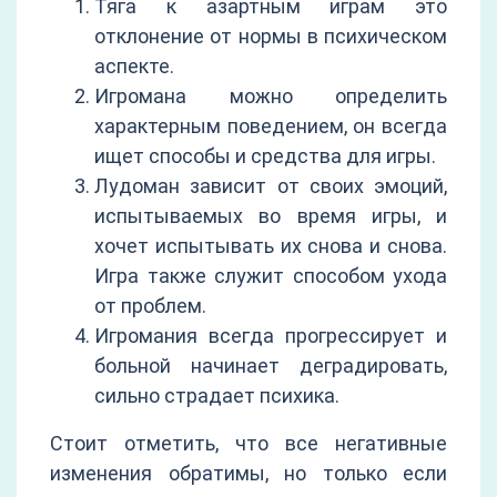
Тяга к азартным играм это
отклонение от нормы в психическом
аспекте.
Игромана можно определить
характерным поведением, он всегда
ищет способы и средства для игры.
Лудоман зависит от своих эмоций,
испытываемых во время игры, и
хочет испытывать их снова и снова.
Игра также служит способом ухода
от проблем.
Игромания всегда прогрессирует и
больной начинает деградировать,
сильно страдает психика.
Стоит отметить, что все негативные
изменения обратимы, но только если