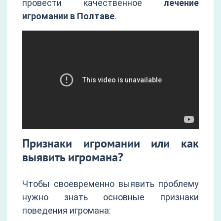
провести качественное
лечение
игромании в Полтаве
.
Признаки игромании или как
выявить игромана?
Чтобы своевременно выявить проблему
нужно знать основные признаки
поведения игромана: