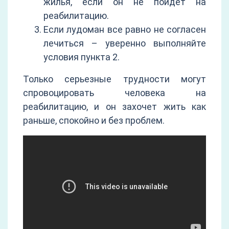
жилья, если он не пойдет на
реабилитацию.
Если лудоман все равно не согласен
лечиться – уверенно выполняйте
условия пункта 2.
Только серьезные трудности могут
спровоцировать человека на
реабилитацию, и он захочет жить как
раньше, спокойно и без проблем.