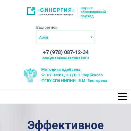
научно
обоснованный
подход
Ваш регион:
Азов
+7 (978) 087-12-34
Консультационная линия ЮФО
Методика одобрена:
ФГБУ НМИЦ ПН | В.П. Сербского
ФГБУ СПб НИПНИ | В.М. Бехтерева
Эффективное