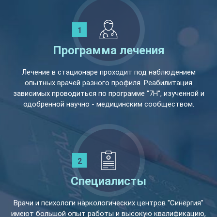
Программа лечения
Лечение в стационаре проходит под наблюдением
опытных врачей разного профиля. Реабилитация
зависимых проводиться по программе "7Н", изученной и
одобренной научно - медицинским сообществом.
Специалисты
Врачи и психологи наркологических центров "Синергия"
имеют большой опыт работы и высокую квалификацию,