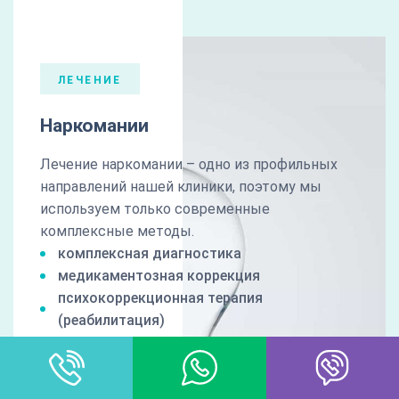
ЛЕЧЕНИЕ
Наркомании
Лечение наркомании – одно из профильных
направлений нашей клиники, поэтому мы
используем только современные
комплексные методы.
комплексная диагностика
медикаментозная коррекция
психокоррекционная терапия
(реабилитация)
Дополнительно:
гарантия результата
пост лечебное сопровождение