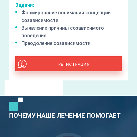
Задачи:
Формирование понимания концепции
созависимости
Выявление причины созависимого
поведения
Преодоление созависимости
РЕГИСТРАЦИЯ
ПОЧЕМУ НАШЕ ЛЕЧЕНИЕ ПОМОГАЕТ