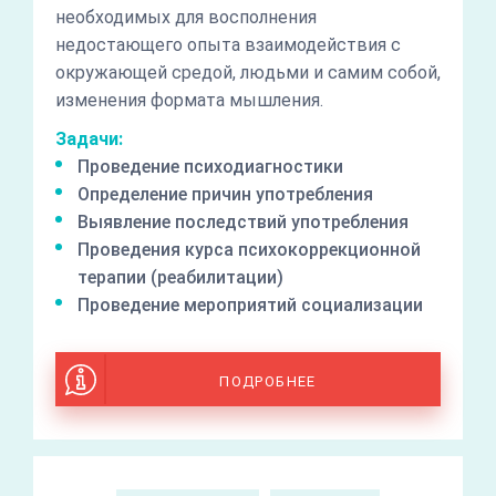
необходимых для восполнения
недостающего опыта взаимодействия с
окружающей средой, людьми и самим собой,
изменения формата мышления.
Задачи:
Проведение психодиагностики
Определение причин употребления
Выявление последствий употребления
Проведения курса психокоррекционной
терапии (реабилитации)
Проведение мероприятий социализации
ПОДРОБНЕЕ