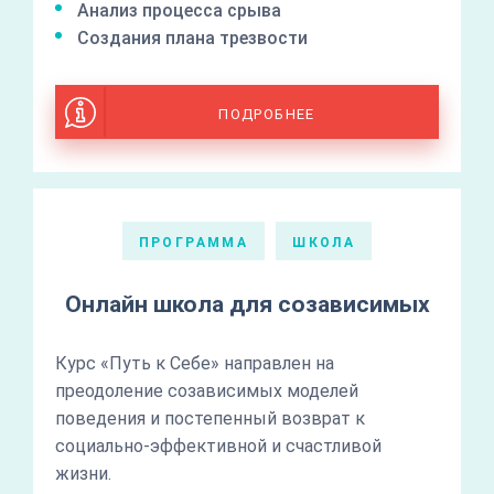
Анализ процесса срыва
Создания плана трезвости
ПОДРОБНЕЕ
ПРОГРАММА
ШКОЛА
Онлайн школа для созависимых
Курс «Путь к Себе» направлен на
преодоление созависимых моделей
поведения и постепенный возврат к
социально-эффективной и счастливой
жизни.