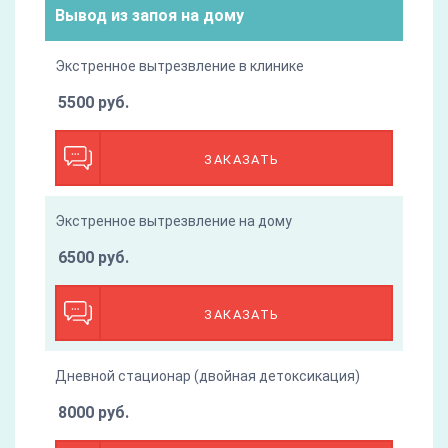
Вывод из запоя на дому
Экстренное вытрезвление в клинике
5500 руб.
ЗАКАЗАТЬ
Экстренное вытрезвление на дому
6500 руб.
ЗАКАЗАТЬ
Дневной стационар (двойная детоксикация)
8000 руб.