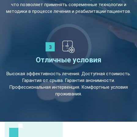
что позволяет применять современные технологии и
методики в процессе лечения и реабилитации пациентов.
Отличные условия
Высокая эффективность лечения. Доступная стоимость.
Гарантия от срыва. Гарантия анонимности.
Профессиональная интервенция. Комфортные условия
проживания.