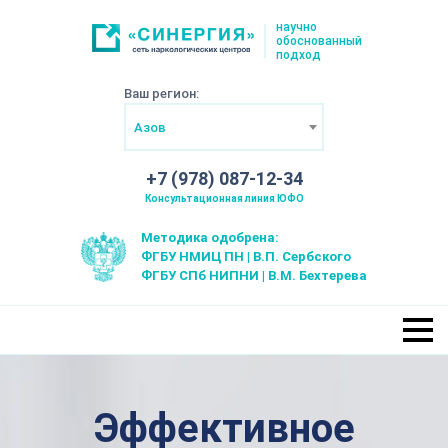
научно
обоснованный
подход
Ваш регион:
Азов
+7 (978) 087-12-34
Консультационная линия ЮФО
Методика одобрена:
ФГБУ НМИЦ ПН | В.П. Сербского
ФГБУ СПб НИПНИ | В.М. Бехтерева
Эффективное