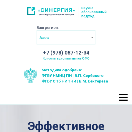
научно
обоснованный
подход
Ваш регион:
Азов
+7 (978) 087-12-34
Консультационная линия ЮФО
Методика одобрена:
ФГБУ НМИЦ ПН | В.П. Сербского
ФГБУ СПб НИПНИ | В.М. Бехтерева
Эффективное