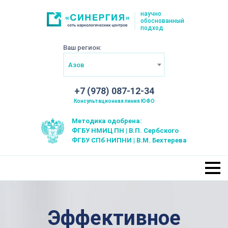
научно
обоснованный
подход
Ваш регион:
Азов
+7 (978) 087-12-34
Консультационная линия ЮФО
Методика одобрена:
ФГБУ НМИЦ ПН | В.П. Сербского
ФГБУ СПб НИПНИ | В.М. Бехтерева
Эффективное