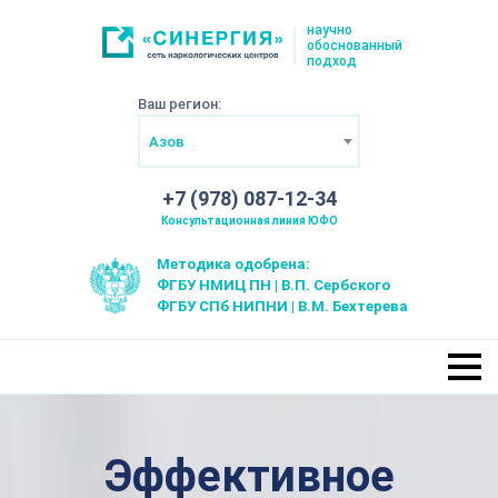
научно
обоснованный
подход
Ваш регион:
Азов
+7 (978) 087-12-34
Консультационная линия ЮФО
Методика одобрена:
ФГБУ НМИЦ ПН | В.П. Сербского
ФГБУ СПб НИПНИ | В.М. Бехтерева
Эффективное