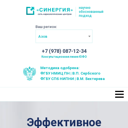
научно
обоснованный
подход
Ваш регион:
Азов
+7 (978) 087-12-34
Консультационная линия ЮФО
Методика одобрена:
ФГБУ НМИЦ ПН | В.П. Сербского
ФГБУ СПб НИПНИ | В.М. Бехтерева
Эффективное