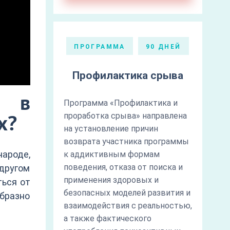
ПРОГРАММА
90 ДНЕЙ
Профилактика срыва
я в
Программа «Профилактика и
проработка срыва» направлена
х?
на установление причин
возврата участника программы
народе,
к аддиктивным формам
поведения, отказа от поиска и
другом
применения здоровых и
ться от
безопасных моделей развития и
образно
взаимодействия с реальностью,
а также фактического