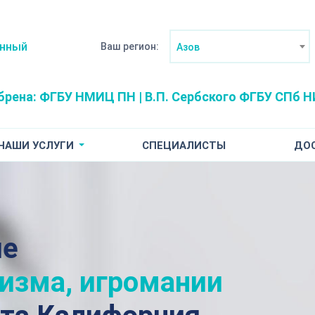
анный
Ваш регион:
Азов
брена:
ФГБУ НМИЦ ПН | В.П. Сербского
ФГБУ СПб НИ
НАШИ УСЛУГИ
СПЕЦИАЛИСТЫ
ДО
ие
лизма, игромании