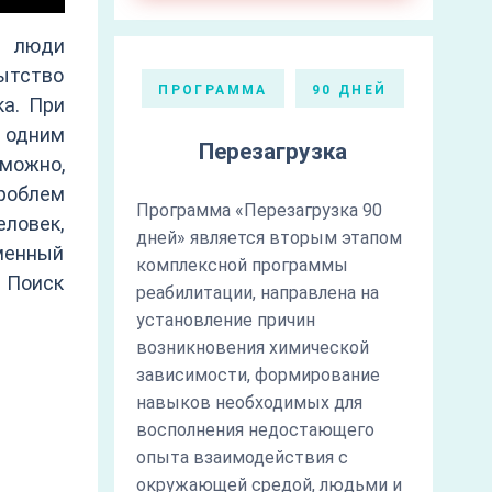
е люди
ытство
ПРОГРАММА
90 ДНЕЙ
ка. При
 одним
Перезагрузка
можно,
роблем
Программа «Перезагрузка 90
еловек,
дней» является вторым этапом
менный
комплексной программы
 Поиск
реабилитации, направлена на
установление причин
возникновения химической
зависимости, формирование
навыков необходимых для
восполнения недостающего
опыта взаимодействия с
окружающей средой, людьми и