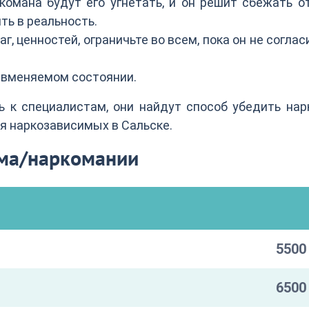
омана будут его угнетать, и он решит сбежать о
ть в реальность.
г, ценностей, ограничьте во всем, пока он не соглас
невменяемом состоянии.
сь к специалистам, они найдут способ убедить на
я наркозависимых в Сальске.
зма/наркомании
5500 
6500 