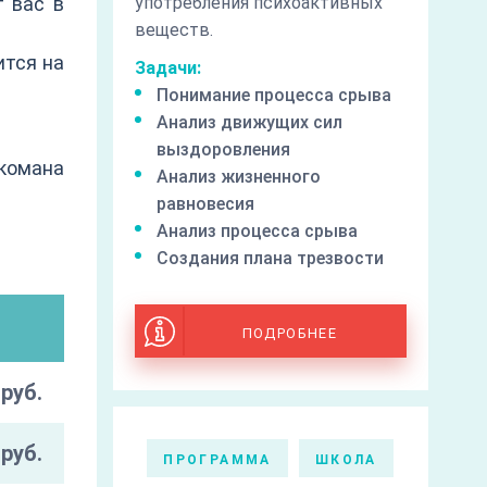
т вас в
употребления психоактивных
веществ.
ится на
Задачи:
Понимание процесса срыва
Анализ движущих сил
выздоровления
ркомана
Анализ жизненного
равновесия
Анализ процесса срыва
Создания плана трезвости
ПОДРОБНЕЕ
руб.
руб.
ПРОГРАММА
ШКОЛА