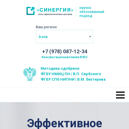
научно
обоснованный
подход
Ваш регион:
Азов
+7 (978) 087-12-34
Консультационная линия ЮФО
Методика одобрена:
ФГБУ НМИЦ ПН | В.П. Сербского
ФГБУ СПб НИПНИ | В.М. Бехтерева
Эффективное