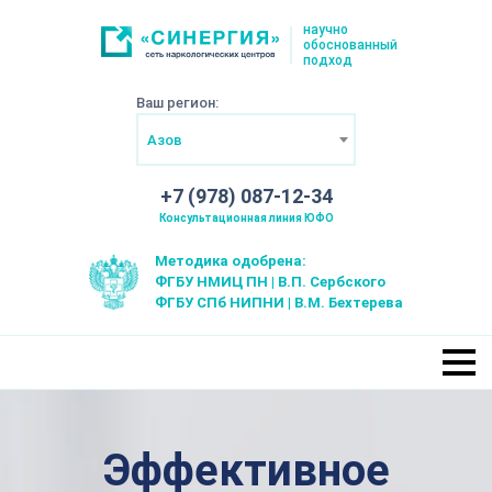
научно
обоснованный
подход
Ваш регион:
Азов
+7 (978) 087-12-34
Консультационная линия ЮФО
Методика одобрена:
ФГБУ НМИЦ ПН | В.П. Сербского
ФГБУ СПб НИПНИ | В.М. Бехтерева
Эффективное