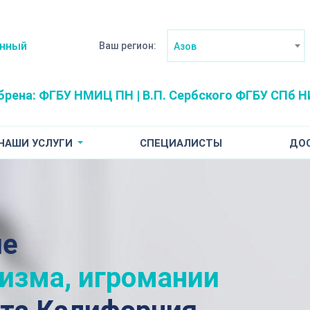
анный
Ваш регион:
Азов
брена:
ФГБУ НМИЦ ПН | В.П. Сербского
ФГБУ СПб НИ
НАШИ УСЛУГИ
СПЕЦИАЛИСТЫ
ДО
ие
лизма, игромании