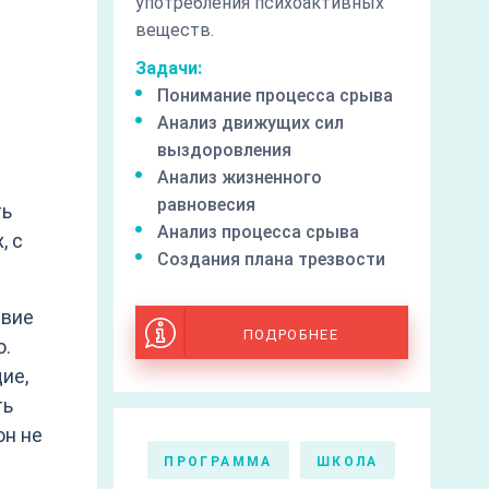
употребления психоактивных
веществ.
Задачи:
Понимание процесса срыва
Анализ движущих сил
выздоровления
Анализ жизненного
равновесия
ть
Анализ процесса срыва
, с
Создания плана трезвости
твие
ПОДРОБНЕЕ
о.
ие,
ть
он не
ПРОГРАММА
ШКОЛА