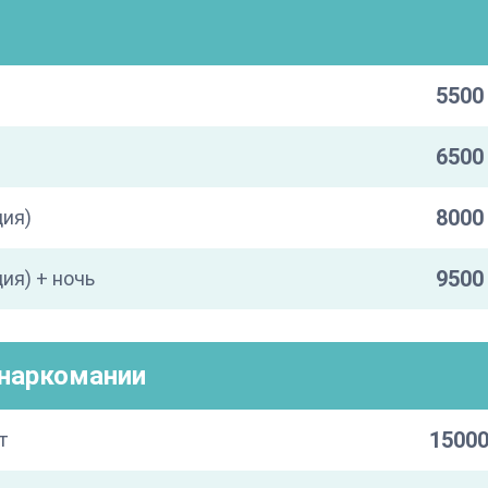
5500 
6500 
8000 
ция)
9500 
ия) + ночь
/наркомании
15000
т