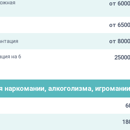
кожная
от 6000
от 6500
от 8000
антация
ация на 6
25000
я наркомании, алкоголизма, игромани
6
18