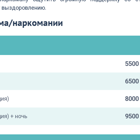
у выздоровлению.
зма/наркомании
5500 
6500 
8000 
ция)
9500 
ия) + ночь