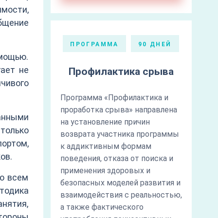
мости,
общение
ПРОГРАММА
90 ДНЕЙ
омощью.
ает не
Профилактика срыва
йчивого
Программа «Профилактика и
проработка срыва» направлена
анными
на установление причин
только
возврата участника программы
портом,
к аддиктивным формам
ов.
поведения, отказа от поиска и
применения здоровых и
во всем
безопасных моделей развития и
тодика
взаимодействия с реальностью,
анятия,
а также фактического
тороны