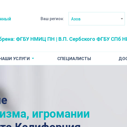
анный
Ваш регион:
Азов
брена:
ФГБУ НМИЦ ПН | В.П. Сербского
ФГБУ СПб НИ
НАШИ УСЛУГИ
СПЕЦИАЛИСТЫ
ДО
ие
лизма, игромании