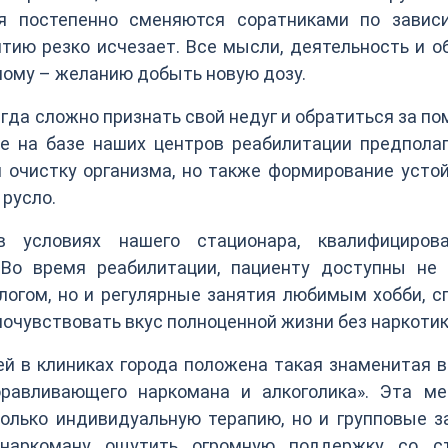
ья постепенно сменяются соратниками по зависи
итию резко исчезает. Все мысли, деятельность и 
ному – желанию добыть новую дозу.
да сложно признать свой недуг и обратиться за п
е на базе наших центров реабилитации предполаг
и очистку организма, но также формирование усто
 русло.
в условиях нашего стационара, квалифициров
Во время реабилитации, пациенту доступны не 
логом, но и регулярные занятия любимым хобби, с
очувствовать вкус полноценной жизни без наркотик
ей в клиниках города положена такая знаменитая 
равливающего наркомана и алкоголика». Эта ме
олько индивидуальную терапию, но и групповые з
наркоману ощутить огромную поддержку со с