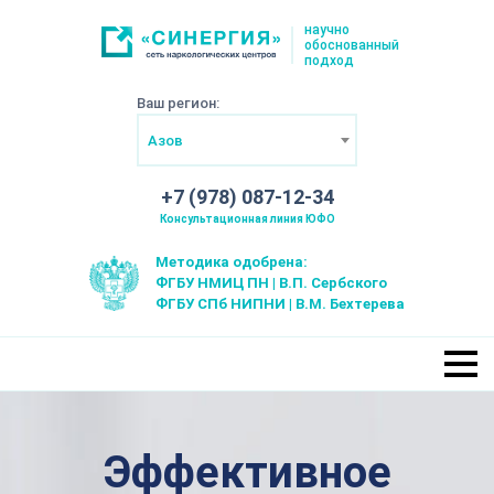
научно
обоснованный
подход
Ваш регион:
Азов
+7 (978) 087-12-34
Консультационная линия ЮФО
Методика одобрена:
ФГБУ НМИЦ ПН | В.П. Сербского
ФГБУ СПб НИПНИ | В.М. Бехтерева
Эффективное