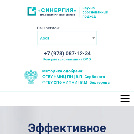
научно
обоснованный
подход
Ваш регион:
Азов
+7 (978) 087-12-34
Консультационная линия ЮФО
Методика одобрена:
ФГБУ НМИЦ ПН | В.П. Сербского
ФГБУ СПб НИПНИ | В.М. Бехтерева
Эффективное