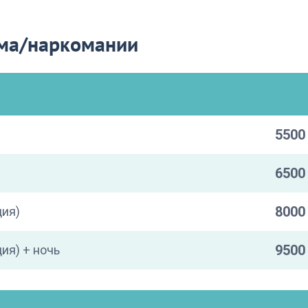
зма/наркомании
5500 
6500 
8000 
ция)
9500 
ия) + ночь