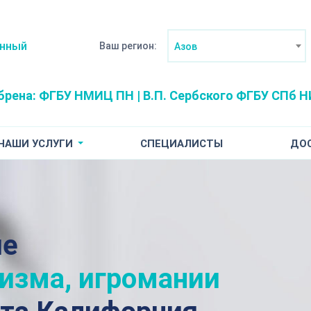
анный
Ваш регион:
Азов
брена:
ФГБУ НМИЦ ПН | В.П. Сербского
ФГБУ СПб НИ
НАШИ УСЛУГИ
СПЕЦИАЛИСТЫ
ДО
ие
лизма, игромании