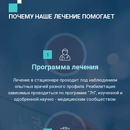
ПОЧЕМУ НАШЕ ЛЕЧЕНИЕ ПОМОГАЕТ
Программа лечения
Лечение в стационаре проходит под наблюдением
опытных врачей разного профиля. Реабилитация
зависимых проводиться по программе "7Н", изученной и
одобренной научно - медицинским сообществом.