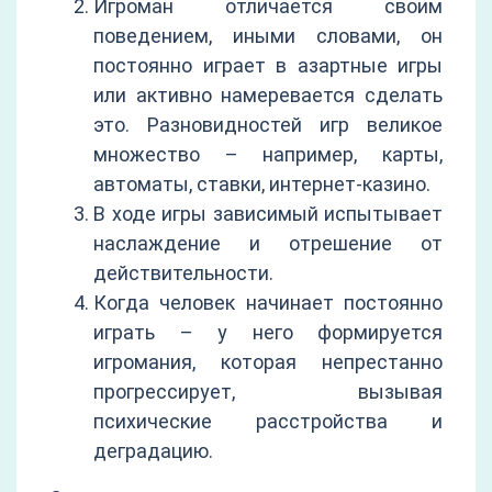
Игроман отличается своим
поведением, иными словами, он
постоянно играет в азартные игры
или активно намеревается сделать
это. Разновидностей игр великое
множество – например, карты,
автоматы, ставки, интернет-казино.
В ходе игры зависимый испытывает
наслаждение и отрешение от
действительности.
Когда человек начинает постоянно
играть – у него формируется
игромания, которая непрестанно
прогрессирует, вызывая
психические расстройства и
деградацию.