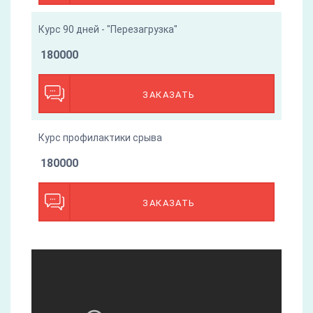
Курс 90 дней - "Перезагрузка"
180000
ЗАКАЗАТЬ
Курс профилактики срыва
180000
ЗАКАЗАТЬ