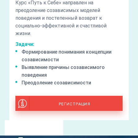
Курс «Путь к Себе» направлен на
преодоление созависимых моделей
поведения и постепенный возврат к
социально-эффективной и счастливой
жизни.
Задачи:
Формирование понимания концепции
созависимости
Выявление причины созависимого
поведения
Преодоление созависимости
РЕГИСТРАЦИЯ