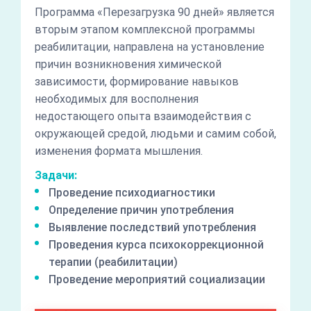
Программа «Перезагрузка 90 дней» является
вторым этапом комплексной программы
реабилитации, направлена на установление
причин возникновения химической
зависимости, формирование навыков
необходимых для восполнения
недостающего опыта взаимодействия с
окружающей средой, людьми и самим собой,
изменения формата мышления.
Задачи:
Проведение психодиагностики
Определение причин употребления
Выявление последствий употребления
Проведения курса психокоррекционной
терапии (реабилитации)
Проведение мероприятий социализации