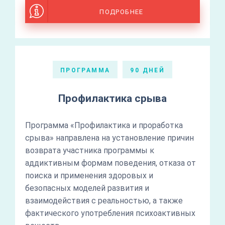
ПОДРОБНЕЕ
ПРОГРАММА
90 ДНЕЙ
Профилактика срыва
Программа «Профилактика и проработка
срыва» направлена на установление причин
возврата участника программы к
аддиктивным формам поведения, отказа от
поиска и применения здоровых и
безопасных моделей развития и
взаимодействия с реальностью, а также
фактического употребления психоактивных