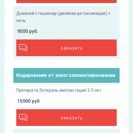
Дневной стационар (двойная детоксикация) +
ночь
9500 руб.
ЗАКАЗАТЬ
Кодирование от алкоголизма/наркомании
Препарата Эспераль имплантация 3-5 лет
15000 руб
ЗАКАЗАТЬ