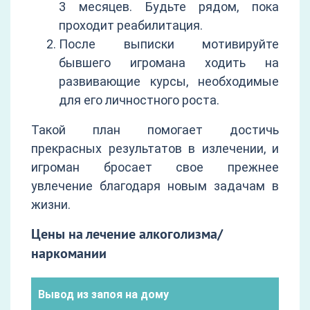
3 месяцев. Будьте рядом, пока
проходит реабилитация.
После выписки мотивируйте
бывшего игромана ходить на
развивающие курсы, необходимые
для его личностного роста.
Такой план помогает достичь
прекрасных результатов в излечении, и
игроман бросает свое прежнее
увлечение благодаря новым задачам в
жизни.
Цены на лечение алкоголизма/
наркомании
Вывод из запоя на дому