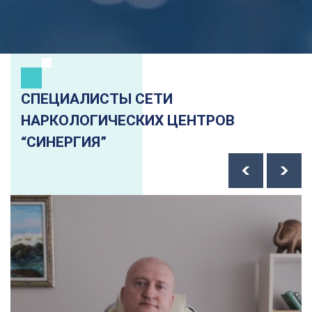
СПЕЦИАЛИСТЫ СЕТИ
НАРКОЛОГИЧЕСКИХ ЦЕНТРОВ
“СИНЕРГИЯ”