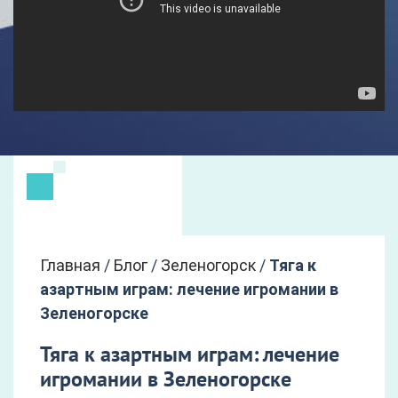
Главная
/
Блог
/
Зеленогорск
/
Тяга к
азартным играм: лечение игромании в
Зеленогорске
Тяга к азартным играм: лечение
игромании в Зеленогорске