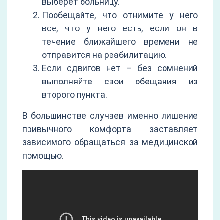
выберет больницу.
Пообещайте, что отнимите у него
все, что у него есть, если он в
течение ближайшего времени не
отправится на реабилитацию.
Если сдвигов нет – без сомнений
выполняйте свои обещания из
второго пункта.
В большинстве случаев именно лишение
привычного комфорта заставляет
зависимого обращаться за медицинской
помощью.