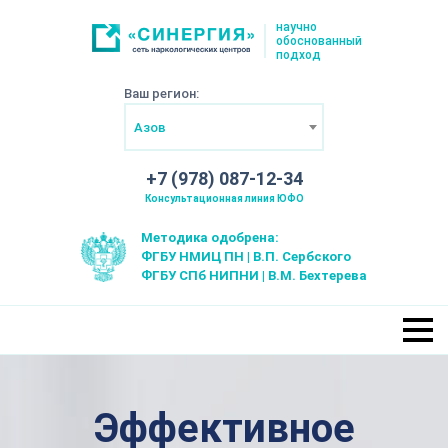
научно
обоснованный
подход
Ваш регион:
Азов
+7 (978) 087-12-34
Консультационная линия ЮФО
Методика одобрена:
ФГБУ НМИЦ ПН | В.П. Сербского
ФГБУ СПб НИПНИ | В.М. Бехтерева
Эффективное