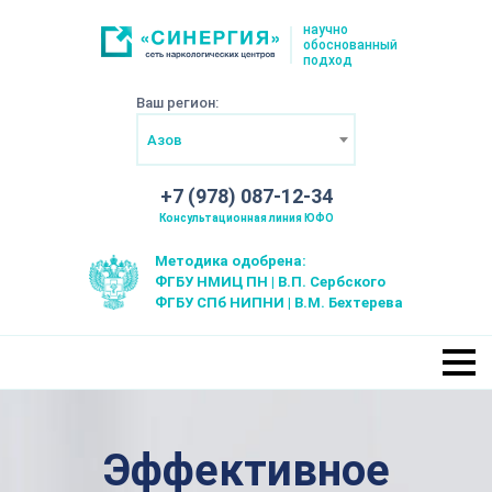
научно
обоснованный
подход
Ваш регион:
Азов
+7 (978) 087-12-34
Консультационная линия ЮФО
Методика одобрена:
ФГБУ НМИЦ ПН | В.П. Сербского
ФГБУ СПб НИПНИ | В.М. Бехтерева
Эффективное