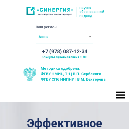
научно
обоснованный
подход
Ваш регион:
Азов
+7 (978) 087-12-34
Консультационная линия ЮФО
Методика одобрена:
ФГБУ НМИЦ ПН | В.П. Сербского
ФГБУ СПб НИПНИ | В.М. Бехтерева
Эффективное