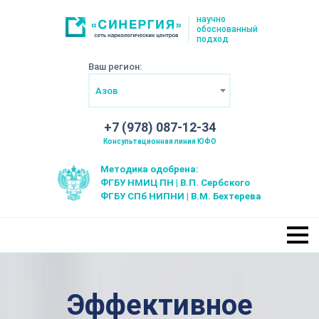
научно
обоснованный
подход
Ваш регион:
Азов
+7 (978) 087-12-34
Консультационная линия ЮФО
Методика одобрена:
ФГБУ НМИЦ ПН | В.П. Сербского
ФГБУ СПб НИПНИ | В.М. Бехтерева
Эффективное