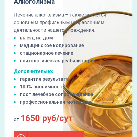
Алкоголизма
Лечение алкоголизма – также является
основным профильным направлением
деятельности нашего учреждения.
выезд на дом
медицинское кодирование
стационарное лечение
психологическая реабилитация
Дополнительно:
гарантия результата
100% анонимность
пост лечебное сопровождение
профессиональная мотивация
1650 руб/сут
от