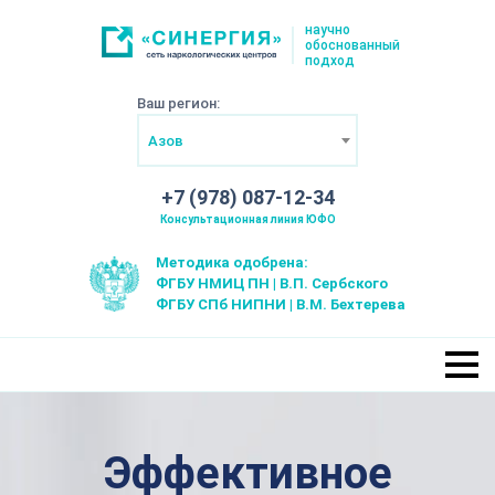
научно
обоснованный
подход
Ваш регион:
Азов
+7 (978) 087-12-34
Консультационная линия ЮФО
Методика одобрена:
ФГБУ НМИЦ ПН | В.П. Сербского
ФГБУ СПб НИПНИ | В.М. Бехтерева
Эффективное