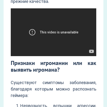
прежние качества.
Признаки игромании или как
выявить игромана?
Существуют симптомы заболевания,
благодаря которым можно распознать
геймера:
Нервозность, вспышки агрессии,