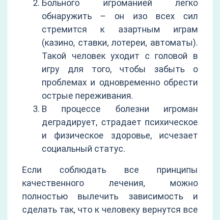
Больного игроманией легко
обнаружить – он изо всех сил
стремится к азартным играм
(казино, ставки, лотереи, автоматы).
Такой человек уходит с головой в
игру для того, чтобы забыть о
проблемах и одновременно обрести
острые переживания.
В процессе болезни игроман
деградирует, страдает психическое
и физическое здоровье, исчезает
социальный статус.
Если соблюдать все принципы
качественного лечения, можно
полностью вылечить зависимость и
сделать так, что к человеку вернутся все