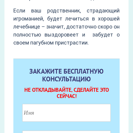
Если ваш родственник, страдающий
игроманией, будет лечиться в хорошей
лечебнице – значит, достаточно скоро он
полностью выздоровеет и забудет о
своем пагубном пристрастии.
ЗАКАЖИТЕ БЕСПЛАТНУЮ
КОНСУЛЬТАЦИЮ
НЕ ОТКЛАДЫВАЙТЕ, СДЕЛАЙТЕ ЭТО
СЕЙЧАС!