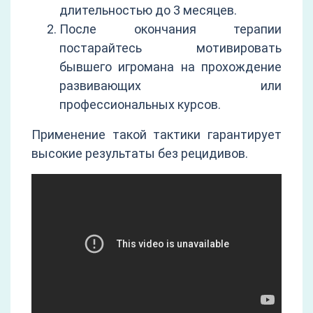
длительностью до 3 месяцев.
После окончания терапии
постарайтесь мотивировать
бывшего игромана на прохождение
развивающих или
профессиональных курсов.
Применение такой тактики гарантирует
высокие результаты без рецидивов.