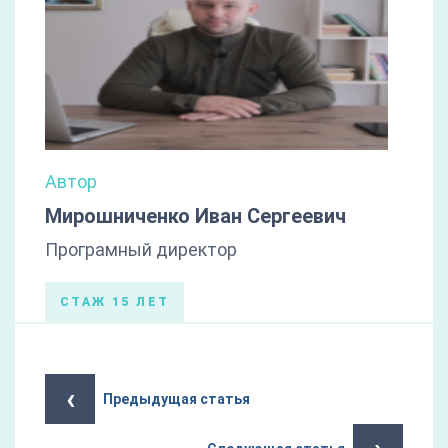
Автор
Мирошниченко Иван Сергеевич
Програмный директор
СТАЖ 15 ЛЕТ
‹
Предыдущая статья