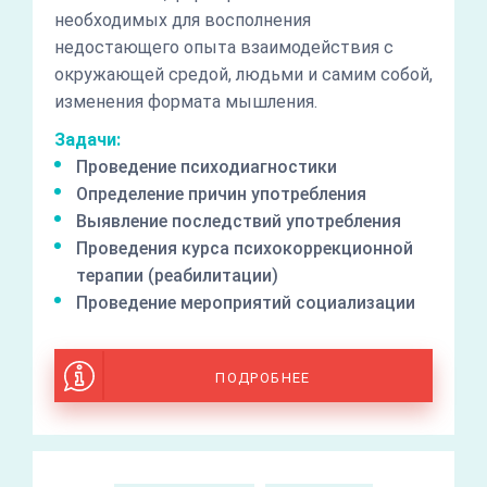
необходимых для восполнения
недостающего опыта взаимодействия с
окружающей средой, людьми и самим собой,
изменения формата мышления.
Задачи:
Проведение психодиагностики
Определение причин употребления
Выявление последствий употребления
Проведения курса психокоррекционной
терапии (реабилитации)
Проведение мероприятий социализации
ПОДРОБНЕЕ