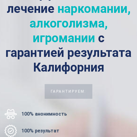
лечение
наркомании,
алкоголизма,
игромании
с
гарантией результата
Калифорния
ГАРАНТИРУЕМ:
100% анонимность
100% результат