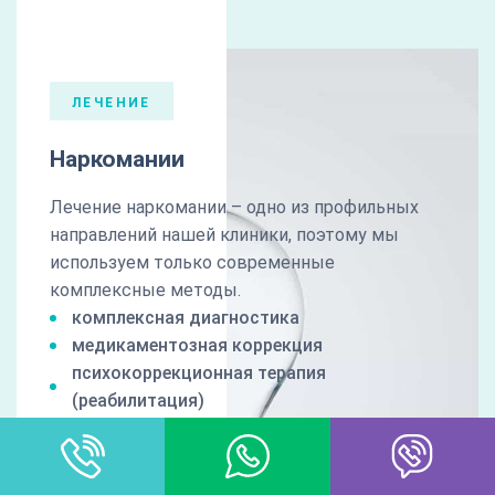
ЛЕЧЕНИЕ
Наркомании
Лечение наркомании – одно из профильных
направлений нашей клиники, поэтому мы
используем только современные
комплексные методы.
комплексная диагностика
медикаментозная коррекция
психокоррекционная терапия
(реабилитация)
Дополнительно:
гарантия результата
пост лечебное сопровождение