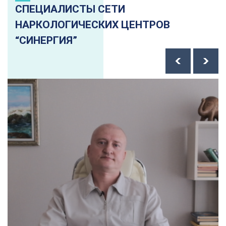
СПЕЦИАЛИСТЫ СЕТИ
НАРКОЛОГИЧЕСКИХ ЦЕНТРОВ
“СИНЕРГИЯ”