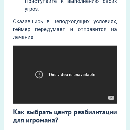
Приступайте к выполнению своих
угроз.
Оказавшись в неподходящих условиях,
геймер передумает и отправится на
лечение.
Как выбрать центр реабилитации
для игромана?