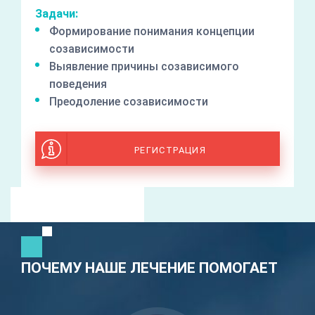
Задачи:
Формирование понимания концепции
созависимости
Выявление причины созависимого
поведения
Преодоление созависимости
РЕГИСТРАЦИЯ
ПОЧЕМУ НАШЕ ЛЕЧЕНИЕ ПОМОГАЕТ