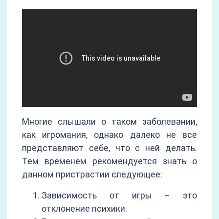
Многие слышали о таком заболевании,
как игромания, однако далеко не все
представляют себе, что с ней делать.
Тем временем рекомендуется знать о
данном пристрастии следующее:
Зависимость от игры – это
отклонение психики.