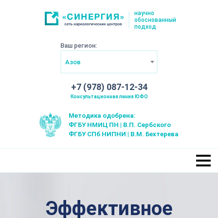
научно
обоснованный
подход
Ваш регион:
Азов
+7 (978) 087-12-34
Консультационная линия ЮФО
Методика одобрена:
ФГБУ НМИЦ ПН | В.П. Сербского
ФГБУ СПб НИПНИ | В.М. Бехтерева
Эффективное