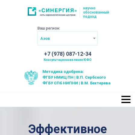
научно
обоснованный
подход
Ваш регион:
Азов
+7 (978) 087-12-34
Консультационная линия ЮФО
Методика одобрена:
ФГБУ НМИЦ ПН | В.П. Сербского
ФГБУ СПб НИПНИ | В.М. Бехтерева
Эффективное