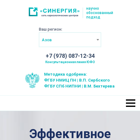
научно
обоснованный
подход
Ваш регион:
Азов
+7 (978) 087-12-34
Консультационная линия ЮФО
Методика одобрена:
ФГБУ НМИЦ ПН | В.П. Сербского
ФГБУ СПб НИПНИ | В.М. Бехтерева
Эффективное