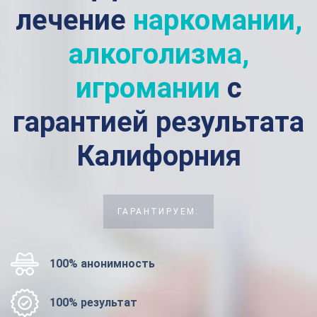
лечение
наркомании,
алкоголизма,
игромании
с
гарантией результата
Калифорния
ГАРАНТИРУЕМ:
100% анонимность
100% результат