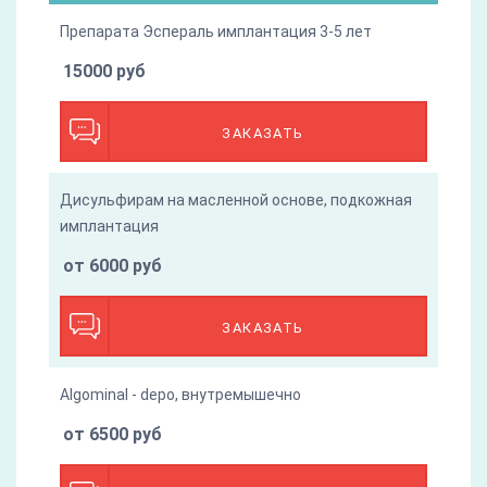
Препарата Эспераль имплантация 3-5 лет
15000 руб
ЗАКАЗАТЬ
Дисульфирам на масленной основе, подкожная
имплантация
от 6000 руб
ЗАКАЗАТЬ
Algominal - depo, внутремышечно
от 6500 руб