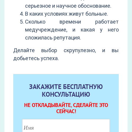
серьезное и научное обоснование.
В каких условиях живут больные.
Сколько времени работает
медучреждение, и какая у него
сложилась репутация.
Делайте выбор скрупулезно, и вы
добьетесь успеха.
ЗАКАЖИТЕ БЕСПЛАТНУЮ
КОНСУЛЬТАЦИЮ
НЕ ОТКЛАДЫВАЙТЕ, СДЕЛАЙТЕ ЭТО
СЕЙЧАС!