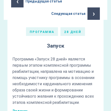
‹
Предыдущая статья
›
Следующая статья
ПРОГРАММА
28 ДНЕЙ
Запуск
Программа «Запуск 28 дней» является
первым этапом комплексной программы
реабилитации, направлена на мотивацию и
помощь участнику программы в осознании
необходимости кардинального изменения
образа своей жизни и формировании
устойчивого желания к прохождению всех
этапов комплексной реабилитации.