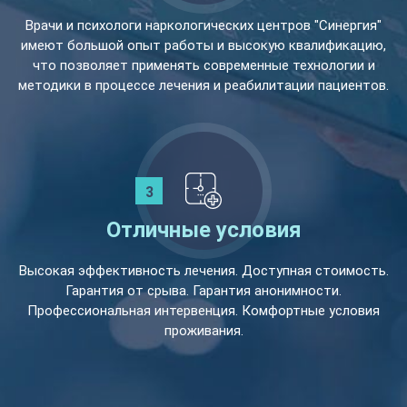
Врачи и психологи наркологических центров "Синергия"
имеют большой опыт работы и высокую квалификацию,
что позволяет применять современные технологии и
методики в процессе лечения и реабилитации пациентов.
Отличные условия
Высокая эффективность лечения. Доступная стоимость.
Гарантия от срыва. Гарантия анонимности.
Профессиональная интервенция. Комфортные условия
проживания.