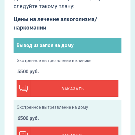
следуйте такому плану:
Цены на лечение алкоголизма/
наркомании
Вывод из запоя на дому
Экстренное вытрезвление в клинике
5500 руб.
ЗАКАЗАТЬ
Экстренное вытрезвление на дому
6500 руб.