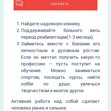
ЗАКАЗАТЬ
Найдите надежную клинику.
Поддерживайте больного весь
период реабилитации(1-3 месяца).
Займитесь вместе с близким его
личностным и духовным ростом.
Если он мечтал получить какую-то
профессию — пусть поступит на
обучение. Можно заниматься
спортом, посещать курсы, найти
хобби по душе, увлечься
творчеством и многое другое.
Активная работа над собой сделает
человека умнее и сильнее.