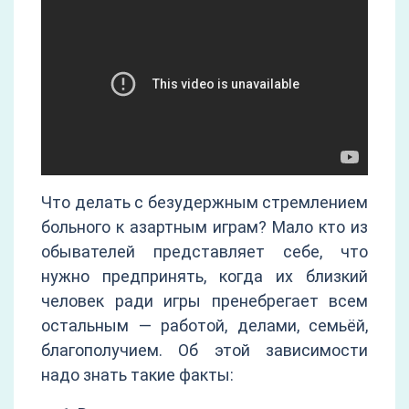
Что делать с безудержным стремлением
больного к азартным играм? Мало кто из
обывателей представляет себе, что
нужно предпринять, когда их близкий
человек ради игры пренебрегает всем
остальным — работой, делами, семьёй,
благополучием. Об этой зависимости
надо знать такие факты: