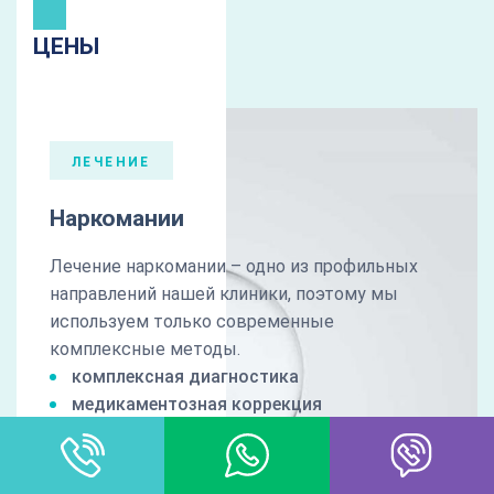
ЦЕНЫ
ЛЕЧЕНИЕ
Наркомании
Лечение наркомании – одно из профильных
направлений нашей клиники, поэтому мы
используем только современные
комплексные методы.
комплексная диагностика
медикаментозная коррекция
психокоррекционная терапия
(реабилитация)