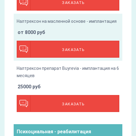
ЗАКАЗАТЬ
Налтрексон на масленной основе - имплантация
от 8000 руб
ЗАКАЗАТЬ
Налтрексон препарат Buyrevia - имплантация на 6
месяцев
25000 руб
ЗАКАЗАТЬ
Психоциальная - реабилитация