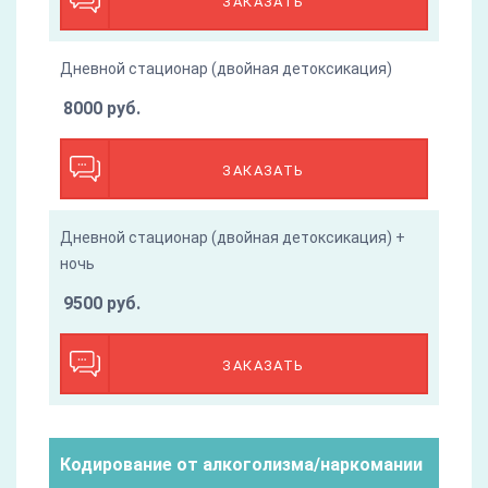
ЗАКАЗАТЬ
Дневной стационар (двойная детоксикация)
8000 руб.
ЗАКАЗАТЬ
Дневной стационар (двойная детоксикация) +
ночь
9500 руб.
ЗАКАЗАТЬ
Кодирование от алкоголизма/наркомании