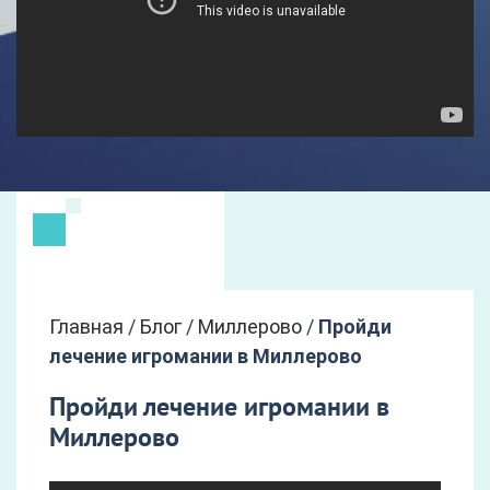
Главная
/
Блог
/
Миллерово
/
Пройди
лечение игромании в Миллерово
Пройди лечение игромании в
Миллерово