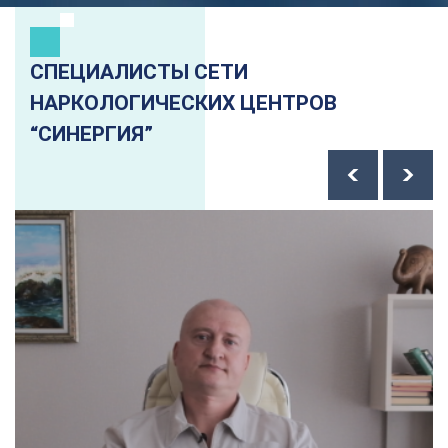
СПЕЦИАЛИСТЫ СЕТИ
НАРКОЛОГИЧЕСКИХ ЦЕНТРОВ
“СИНЕРГИЯ”