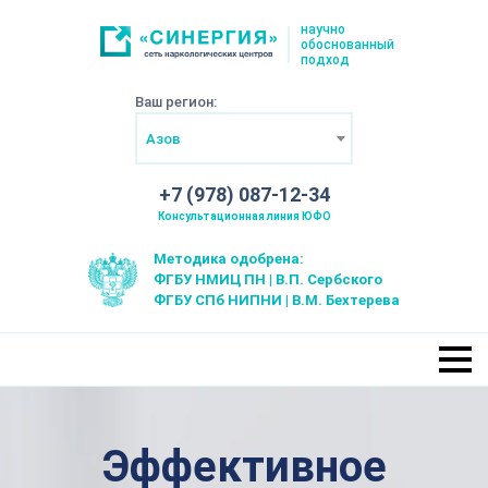
научно
обоснованный
подход
Ваш регион:
Азов
+7 (978) 087-12-34
Консультационная линия ЮФО
Методика одобрена:
ФГБУ НМИЦ ПН | В.П. Сербского
ФГБУ СПб НИПНИ | В.М. Бехтерева
Эффективное