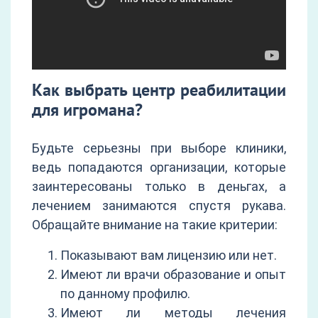
Как выбрать центр реабилитации
для игромана?
Будьте серьезны при выборе клиники,
ведь попадаются организации, которые
заинтересованы только в деньгах, а
лечением занимаются спустя рукава.
Обращайте внимание на такие критерии:
Показывают вам лицензию или нет.
Имеют ли врачи образование и опыт
по данному профилю.
Имеют ли методы лечения