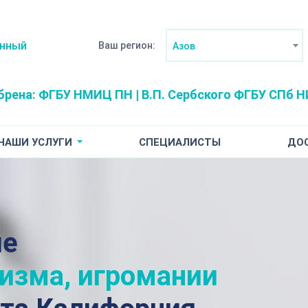
анный
Ваш регион:
Азов
брена:
ФГБУ НМИЦ ПН | В.П. Сербского
ФГБУ СПб НИ
НАШИ УСЛУГИ
СПЕЦИАЛИСТЫ
ДО
ие
лизма, игромании