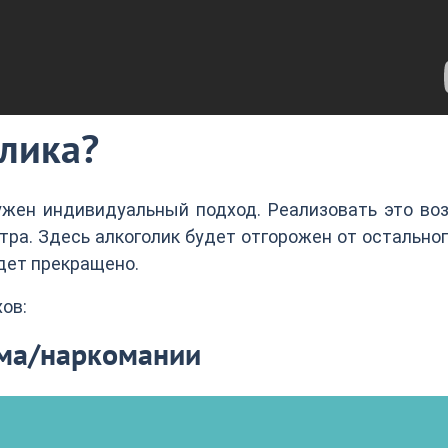
олика?
ужен индивидуальный подход. Реализовать это во
тра. Здесь алкоголик будет отгорожен от остально
удет прекращено.
ов:
зма/наркомании