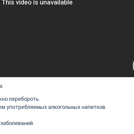
а:
жно перебороть.
ем употребляемых алкогольных напитков.
 заболеваний.