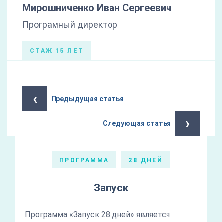
Мирошниченко Иван Сергеевич
Програмный директор
СТАЖ 15 ЛЕТ
‹
Предыдущая статья
›
Следующая статья
ПРОГРАММА
28 ДНЕЙ
Запуск
Программа «Запуск 28 дней» является