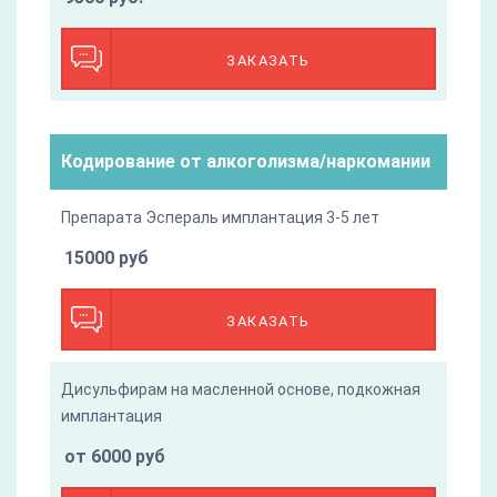
ЗАКАЗАТЬ
Кодирование от алкоголизма/наркомании
Препарата Эспераль имплантация 3-5 лет
15000 руб
ЗАКАЗАТЬ
Дисульфирам на масленной основе, подкожная
имплантация
от 6000 руб