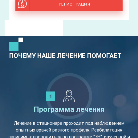
РЕГИСТРАЦИЯ
ПОЧЕМУ НАШЕ ЛЕЧЕНИЕ ПОМОГАЕТ
Программа лечения
Лечение в стационаре проходит под наблюдением
опытных врачей разного профиля. Реабилитация
зависимых проводиться по программе "7Н", изученной и