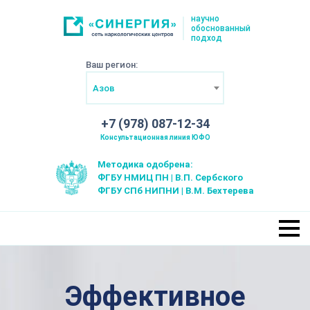
научно
обоснованный
подход
Ваш регион:
Азов
+7 (978) 087-12-34
Консультационная линия ЮФО
Методика одобрена:
ФГБУ НМИЦ ПН | В.П. Сербского
ФГБУ СПб НИПНИ | В.М. Бехтерева
Эффективное