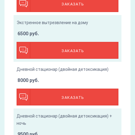
ЗАКАЗАТЬ
Экстренное вытрезвление на дому
6500 руб.
ЗАКАЗАТЬ
Дневной стационар (двойная детоксикация)
8000 руб.
ЗАКАЗАТЬ
Дневной стационар (двойная детоксикация) +
ночь
9500 руб.