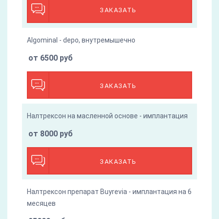
ЗАКАЗАТЬ
Algominal - depo, внутремышечно
от 6500 руб
ЗАКАЗАТЬ
Налтрексон на масленной основе - имплантация
от 8000 руб
ЗАКАЗАТЬ
Налтрексон препарат Buyrevia - имплантация на 6
месяцев