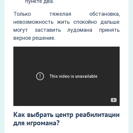
пункте два.
Только тяжелая обстановка,
невозможность жить спокойно дальше
могут заставить лудомана принять
верное решение.
Как выбрать центр реабилитации
для игромана?