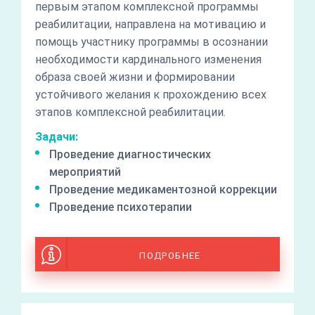
первым этапом комплексной программы
реабилитации, направлена на мотивацию и
помощь участнику программы в осознании
необходимости кардинального изменения
образа своей жизни и формировании
устойчивого желания к прохождению всех
этапов комплексной реабилитации.
Задачи:
Проведение диагностических
мероприятий
Проведение медикаментозной коррекции
Проведение психотерапии
ПОДРОБНЕЕ