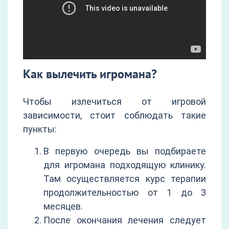
Как вылечить игромана?
Чтобы излечиться от игровой
зависимости, стоит соблюдать такие
пункты:
В первую очередь вы подбираете
для игромана подходящую клинику.
Там осуществляется курс терапии
продолжительностью от 1 до 3
месяцев.
После окончания лечения следует