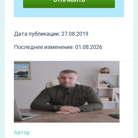
ОТПРАВИТЬ
Дата публикации: 27.08.2019
Последнее изменение: 01.08.2026
Автор