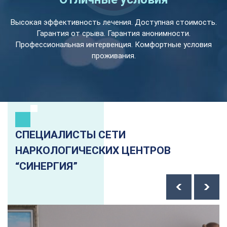
Высокая эффективность лечения. Доступная стоимость.
Гарантия от срыва. Гарантия анонимности.
Профессиональная интервенция. Комфортные условия
проживания.
СПЕЦИАЛИСТЫ СЕТИ
НАРКОЛОГИЧЕСКИХ ЦЕНТРОВ
“СИНЕРГИЯ”