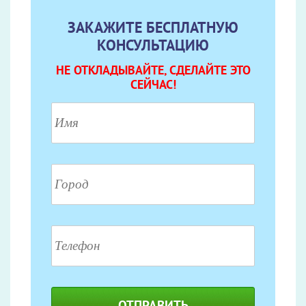
ЗАКАЖИТЕ БЕСПЛАТНУЮ
КОНСУЛЬТАЦИЮ
НЕ ОТКЛАДЫВАЙТЕ, СДЕЛАЙТЕ ЭТО
СЕЙЧАС!