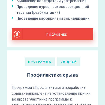
Выявление последствий употребления
Проведения курса психокоррекционной
терапии (реабилитации)
Проведение мероприятий социализации
ПОДРОБНЕЕ
ПРОГРАММА
90 ДНЕЙ
Профилактика срыва
Программа «Профилактика и проработка
срыва» направлена на установление причин
возврата участника программы к