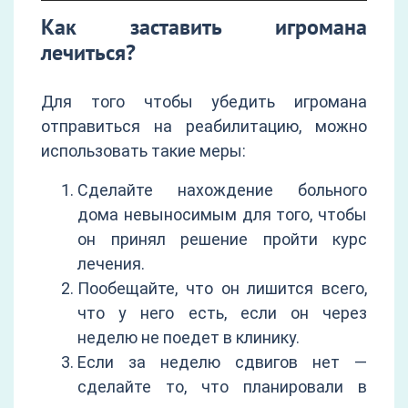
Как заставить игромана
лечиться?
Для того чтобы убедить игромана
отправиться на реабилитацию, можно
использовать такие меры:
Сделайте нахождение больного
дома невыносимым для того, чтобы
он принял решение пройти курс
лечения.
Пообещайте, что он лишится всего,
что у него есть, если он через
неделю не поедет в клинику.
Если за неделю сдвигов нет —
сделайте то, что планировали в