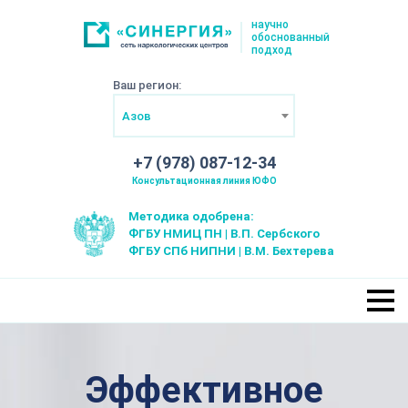
научно
обоснованный
подход
Ваш регион:
Азов
+7 (978) 087-12-34
Консультационная линия ЮФО
Методика одобрена:
ФГБУ НМИЦ ПН | В.П. Сербского
ФГБУ СПб НИПНИ | В.М. Бехтерева
Эффективное