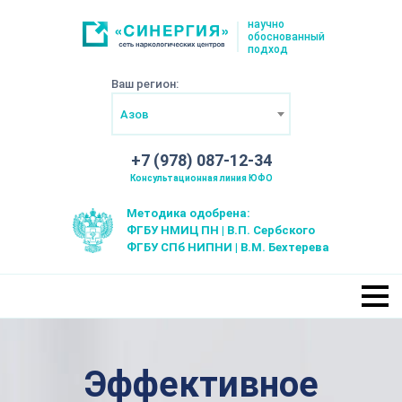
научно
обоснованный
подход
Ваш регион:
Азов
+7 (978) 087-12-34
Консультационная линия ЮФО
Методика одобрена:
ФГБУ НМИЦ ПН | В.П. Сербского
ФГБУ СПб НИПНИ | В.М. Бехтерева
Эффективное