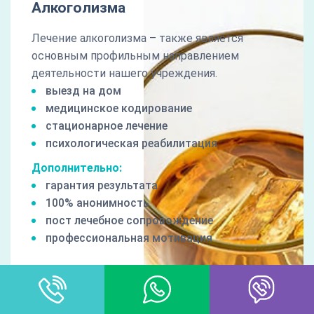
Алкоголизма
Лечение алкоголизма – также является
основным профильным направлением
деятельности нашего учреждения.
выезд на дом
медицинское кодирование
стационарное лечение
психологическая реабилитация
Дополнительно:
гарантия результата
100% анонимность
пост лечебное сопровождение
профессиональная мотивация
1650 руб/сут
от