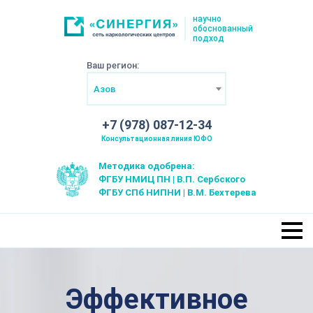
научно
обоснованный
подход
Ваш регион:
Азов
+7 (978) 087-12-34
Консультационная линия ЮФО
Методика одобрена:
ФГБУ НМИЦ ПН | В.П. Сербского
ФГБУ СПб НИПНИ | В.М. Бехтерева
Эффективное