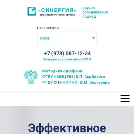
научно
обоснованный
подход
Ваш регион:
Азов
+7 (978) 087-12-34
Консультационная линия ЮФО
Методика одобрена:
ФГБУ НМИЦ ПН | В.П. Сербского
ФГБУ СПб НИПНИ | В.М. Бехтерева
Эффективное