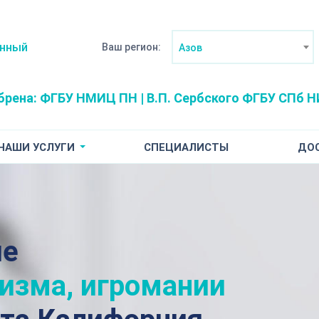
анный
Ваш регион:
Азов
брена:
ФГБУ НМИЦ ПН | В.П. Сербского
ФГБУ СПб НИ
НАШИ УСЛУГИ
СПЕЦИАЛИСТЫ
ДО
ие
лизма, игромании