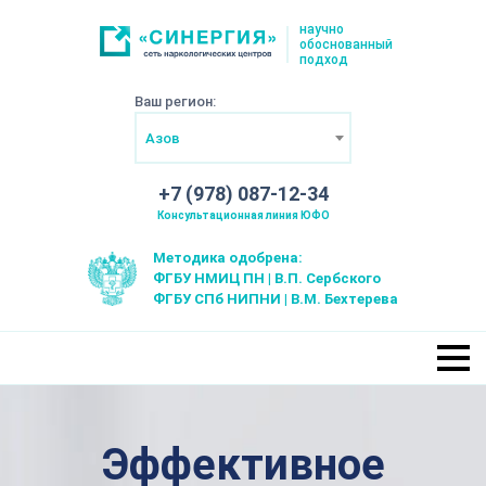
научно
обоснованный
подход
Ваш регион:
Азов
+7 (978) 087-12-34
Консультационная линия ЮФО
Методика одобрена:
ФГБУ НМИЦ ПН | В.П. Сербского
ФГБУ СПб НИПНИ | В.М. Бехтерева
Эффективное